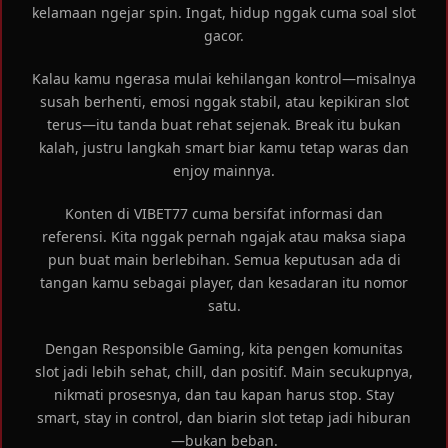
kelamaan ngejar spin. Ingat, hidup nggak cuma soal slot
gacor.
Kalau kamu ngerasa mulai kehilangan kontrol—misalnya
susah berhenti, emosi nggak stabil, atau kepikiran slot
terus—itu tanda buat rehat sejenak. Break itu bukan
kalah, justru langkah smart biar kamu tetap waras dan
enjoy mainnya.
Konten di VIBET77 cuma bersifat informasi dan
referensi. Kita nggak pernah ngajak atau maksa siapa
pun buat main berlebihan. Semua keputusan ada di
tangan kamu sebagai player, dan kesadaran itu nomor
satu.
Dengan Responsible Gaming, kita pengen komunitas
slot jadi lebih sehat, chill, dan positif. Main secukupnya,
nikmati prosesnya, dan tau kapan harus stop. Stay
smart, stay in control, dan biarin slot tetap jadi hiburan
—bukan beban.